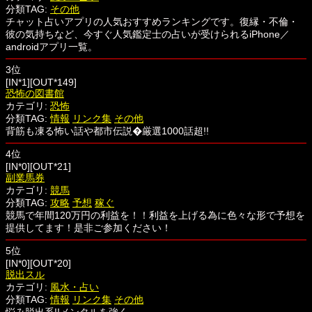
その他
チャット占いアプリの人気おすすめランキングです。復縁・不倫・
彼の気持ちなど、今すぐ人気鑑定士の占いが受けられるiPhone／
androidアプリ一覧。
3位
IN*1
OUT*149
恐怖の図書館
恐怖
情報
リンク集
その他
背筋も凍る怖い話や都市伝説�厳選1000話超!!
4位
IN*0
OUT*21
副業馬券
競馬
攻略
予想
稼ぐ
競馬で年間120万円の利益を！！利益を上げる為に色々な形で予想を
提供してます！是非ご参加ください！
5位
IN*0
OUT*20
脱出スル
風水・占い
情報
リンク集
その他